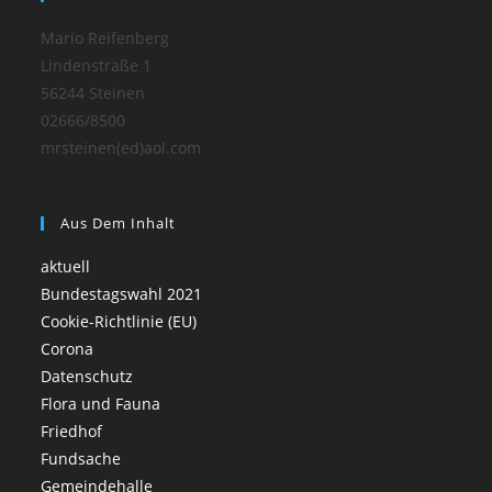
Mario Reifenberg
Lindenstraße 1
56244 Steinen
02666/8500
mrsteinen(ed)aol.com
Aus Dem Inhalt
aktuell
Bundestagswahl 2021
Cookie-Richtlinie (EU)
Corona
Datenschutz
Flora und Fauna
Friedhof
Fundsache
Gemeindehalle