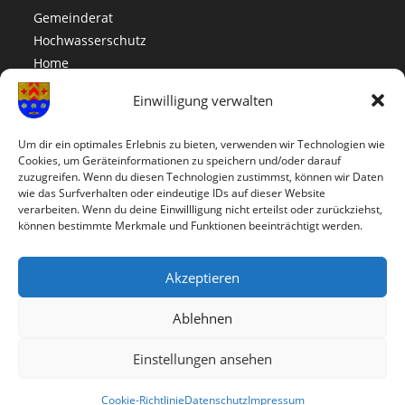
Gemeinderat
Hochwasserschutz
Home
Impressum
Einwilligung verwalten
Info
Kontakt
Um dir ein optimales Erlebnis zu bieten, verwenden wir Technologien wie
Links
Cookies, um Geräteinformationen zu speichern und/oder darauf
Nächste Veranstaltung
zuzugreifen. Wenn du diesen Technologien zustimmst, können wir Daten
wie das Surfverhalten oder eindeutige IDs auf dieser Website
Spielplatz
verarbeiten. Wenn du deine Einwillligung nicht erteilst oder zurückziehst,
Termine
können bestimmte Merkmale und Funktionen beeinträchtigt werden.
Testseite
Westerwälder Seenplatte
Akzeptieren
Ablehnen
Einstellungen ansehen
Cookie-Richtlinie
Datenschutz
Impressum
Copyright - OceanWP Theme by Nick