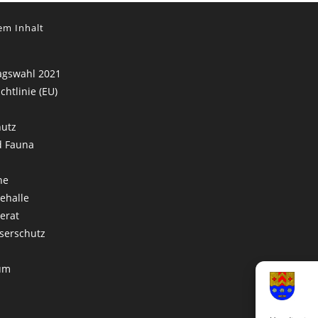
em Inhalt
agswahl 2021
chtlinie (EU)
hutz
d Fauna
he
ehalle
erat
serschutz
um