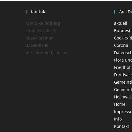
Kontakt
Aus D
Mario Reifenberg
aktuell
Lindenstraße 1
Bundest
56244 Steinen
Cookie-Ri
02666/8500
Corona
mrsteinen(ed)aol.com
Datensc
Flora un
Friedhof
Fundsac
Gemeind
Gemeind
Hochwas
Home
Impress
Info
Kontakt