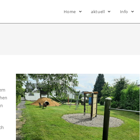
Home
aktuell
Info
rem
chen
en
ch