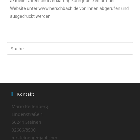
aktuelle Datenschutzerklärung kann jederzeit auf der
Website unter www.herschbach.de von Ihnen abgerufen und
ausgedruckt werden.
Kontakt
Mario Reifenberg
Lindenstraße 1
56244 Steinen
02666/8500
mrsteinen(ed)aol.com